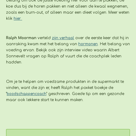
belang om ook de juiste voeding hier voor aan te pakken, de
koe dus bij de horen pakken en niet alleen de kwaal wegnemen,
zoals een burn-out, of alleen maar een dieet volgen. Meer weten
klik
hier
Ralph Moorman
verteld
zijn verhaal
over de eerste keer dat hij in
aanraking kwam met het belang van
hormonen
. Het belang van
voeding ervan. Bekijk ook zijn interview video waarin Albert
Sonnevelt vragen op Ralph af vuurt die de coachplek leden
hadden.
Om je te helpen om voedzame produkten in de supermarkt te
vinden, want die zijn er, heeft Ralph het poxket boekje de
"
boodschappencoach
" geschreven. Goede tip om een gezonde
maar ook lekkere start te kunnen maken.