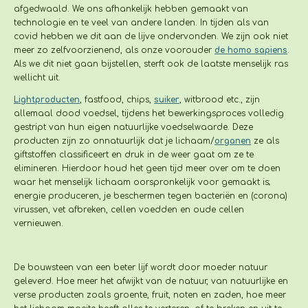
afgedwaald. We ons afhankelijk hebben gemaakt van
technologie en te veel van andere landen. In tijden als van
covid hebben we dit aan de lijve ondervonden. We zijn ook niet
meer zo zelfvoorzienend, als onze voorouder
de homo sapiens
.
Als we dit niet gaan bijstellen, sterft ook de laatste menselijk ras
wellicht uit.
Lightproducten
, fastfood, chips,
suiker
, witbrood etc.,
zijn
allemaal dood voedsel, tijdens het bewerkingsproces volledig
gestript van hun eigen natuurlijke voedselwaarde. Deze
producten zijn zo onnatuurlijk dat je lichaam/
organen
ze als
giftstoffen classificeert en druk in de weer gaat om ze te
elimineren. Hierdoor houd het geen tijd meer over om te doen
waar het menselijk lichaam oorspronkelijk voor gemaakt is;
energie produceren, je beschermen tegen bacteriën en (corona)
virussen, vet afbreken, cellen voedden en oude cellen
vernieuwen.
De bouwsteen van een beter lijf wordt door moeder natuur
geleverd. Hoe meer het afwijkt van de natuur, van natuurlijke en
verse producten zoals groente, fruit, noten en zaden, hoe meer