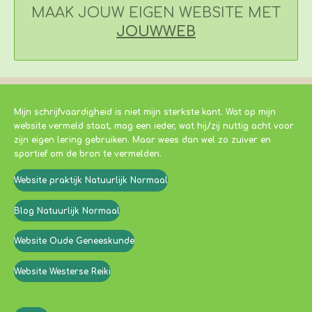
MAAK JOUW EIGEN WEBSITE MET
JOUWWEB
Mijn schrijfvaardigheid is niet mijn sterkste kant. Wat op mijn
website vermeld staat, mag een ieder, wat hij/zij nuttig acht voor
zijn eigen lering gebruiken. Maar wees dan wel zo zuiver en
sportief om de bron te vermelden.
Website praktijk Natuurlijk Normaal
Blog Natuurlijk Normaal
Website Oude Geneeskunde
Website Westerse Reiki