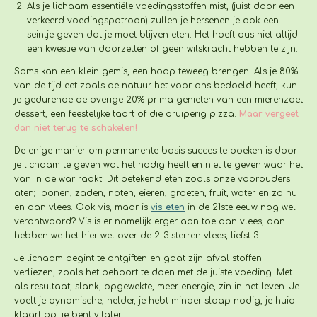
Als je lichaam essentiële voedingsstoffen mist, (juist door een
verkeerd voedingspatroon) zullen je hersenen je ook een
seintje geven dat je moet blijven eten. Het hoeft dus niet altijd
een kwestie van doorzetten of geen wilskracht hebben te zijn.
Soms kan een klein gemis, een hoop teweeg brengen. Als je 80%
van de tijd eet zoals de natuur het voor ons bedoeld heeft, kun
je gedurende de overige 20% prima genieten van een mierenzoet
dessert, een feestelijke taart of die druiperig pizza.
Maar vergeet
dan niet terug te schakelen!
De enige manier om permanente basis succes te boeken is door
je lichaam te geven wat het nodig heeft en niet te geven waar het
van in de war raakt. Dit betekend eten zoals onze voorouders
aten; bonen, zaden, noten, eieren, groeten, fruit, water en zo nu
en dan vlees. Ook vis, maar is
vis eten
in de 21ste eeuw nog wel
verantwoord? Vis is er namelijk erger aan toe dan vlees, dan
hebben we het hier wel over de 2-3 sterren vlees, liefst 3.
Je lichaam begint te ontgiften en gaat zijn afval stoffen
verliezen, zoals het behoort te doen met de juiste voeding. Met
als resultaat, slank, opgewekte, meer energie, zin in het leven. Je
voelt je dynamische, helder, je hebt minder slaap nodig, je huid
klaart op, je bent vitaler.