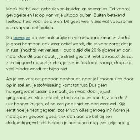
Maak hierbij veel gebruik van kruiden en specerijen. Eet vooral
gevogelte en let op van vrije uitloop buiten. Buiten betekend
leefbaarheid voor de dieren. Dit geeft weer vlees wat voedzamer
is en vrij van antibiotica.
Ga
bewegen
op een natuurlijke en verantwoorde manier. Zodat
je groei hormoon ook weer actief wordt, die er voor zorgt dat je
in rust (s'nachts) vet verliest. Houd altijd die 20 % sjoemelen aan,
maar doe dit pas nadat jij je streef gewicht hebt behaald. Je zal
zien bij goed natuurlijk eten, je trek in fastfood, snoep, drop etc.
veel minder wordt tot bijna niet.
Als je een vast eet patroon aanhoudt, gaat je lichaam zich daar
op in stellen, je stofwisseling komt tot rust. Dus geen
hongergevoel tussen de maaltijden waardoor je juist
ging
snaaien. Maar mocht je toch zo nu en dan bijv. om de 2
uur honger krijgen, of na een poos niet en dan weer wel. Kijk
eerst hoe je hebt gegeten, zat er van alles genoeg in? Waren je
maaltijden gewoon goed, trek dan aan de bel bij een
deskundiger, wellicht hebben je hormonen nog een zetje nodig.