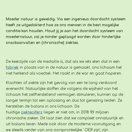
Moeder natuur is geweldig. Via een ingenieus doordacht systeem
heeft ze uitgedokterd hoe ze ons mensen in de best mogelijke
conditie kan houden. Houd jij je aan het doordacht systeem van
moedernatuur, zal je minder geplaagd worden door hinderlijke
snackaanvallen en (chronische) ziektes.
De keerzijde van de medaille is, dat als we iets eten dat in een
fabriek
in plaats van in de natuur is gemaakt, ons lichaam het
niet herkend als voedsel. Het raakt in de war en gaat
haperen.
Klachten of ziekte zijn het gevolg van een te lang verstoord
evenwicht. Natuurlijke stoffen die volgens de wijsheid van het
lichaam het zelfherstellend vermogen stimuleren, kunnen op de
langer termijn tot een oplossing en dus tot genezing leiden. Ze
herstellen de balans in ons lichaam. De
huidige
ziektecijfers
liegen er niet om, in 2018 9,9 miljoen
chronische zieken. Dit laat zien dat we compleet onnatuurlijk en
uit balans leven. Mede ook door de moderne vooruitgang en
we steeds verder van ons oorspronkelijke ' OER zijn', zijn