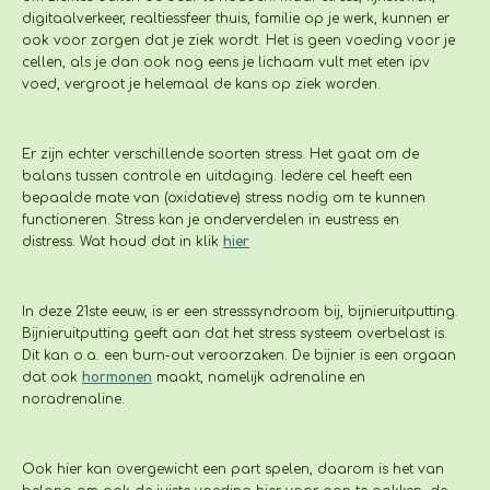
digitaalverkeer, realtiessfeer thuis, familie op je werk, kunnen er
ook voor zorgen dat je ziek wordt. Het is geen voeding voor je
cellen, als je dan ook nog eens je lichaam vult met eten ipv
voed, vergroot je helemaal de kans op ziek worden.
Er zijn echter verschillende soorten stress. Het gaat om de
balans tussen controle en uitdaging. Iedere cel heeft een
bepaalde mate van (oxidatieve) stress nodig om te kunnen
functioneren. Stress kan je onderverdelen in
eustress en
distress.
Wat houd dat in klik
hier
In deze 21ste eeuw, is er een stresssyndroom bij, bijnieruitputting.
Bijnieruitputting geeft aan dat het stress systeem overbelast is.
Dit kan o.a. een burn-out veroorzaken. De bijnier is een orgaan
dat ook
hormonen
maakt, namelijk adrenaline en
noradrenaline.
Ook hier kan overgewicht een part spelen, daarom is het van