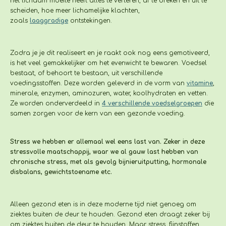
het lichaam moeite heeft alles te verteren, af te breken en uit te
scheiden, hoe meer lichamelijke klachten,
zoals
laaggradige
ontstekingen.
Zodra je je dit realiseert en je raakt ook nog eens gemotiveerd,
is het veel gemakkelijker om het evenwicht te bewaren. Voedsel
bestaat, of behoort te bestaan, uit verschillende
voedingsstoffen. Deze worden geleverd in de vorm van
vitamine
,
minerale, enzymen, aminozuren, water, koolhydraten en vetten.
Ze worden onderverdeeld in
4 verschillende voedselgroepen
die
samen zorgen voor de kern van een gezonde voeding.
Stress we hebben er allemaal wel eens last van. Zeker in deze
stressvolle maatschappij, waar we al gauw last hebben van
chronische stress, met als gevolg bijnieruitputting, hormonale
disbalans, gewichtstoename etc.
Alleen gezond eten is in deze moderne tijd niet genoeg om
ziektes buiten de deur te houden. Gezond eten draagt zeker bij
om ziektes buiten de deur te houden. Maar stress, fijnstoffen,