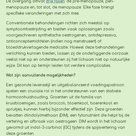
De overgang omvat
drie fasen
: de pre-menopauze, peri-
menopauze en, tot slot, de menopauze. Elke fase brengt
specifieke veranderingen met zich mee.
Conventionele behandelingen richten zich meestal op
symptoombestrijding en bieden vaak oplossingen zoals
voorgeschreven synthetische oestrogenen, antidepressiva,
anticonceptiemiddelen (indien nog menstrueert) of
bloeddrukverlagende medicatie. Hoewel deze behandelingen
verlichting kunnen bieden, lossen zij de onderliggende oorzaak
veelal niet op en ondersteunen zij het lichaam niet op natuurlijke
wijze. Dit kan op termijn leiden tot verdere complicaties.
Wat zijn aanvullende mogelijkheden?
Een gezonde levensstijl en uitgebalanceerd voedingspatroon
spelen een cruciale rol in het ondersteunen van een stabiele
hormoonhuishouding. Groenten uit de familie van
kruisbloemigen, zoals broccoli, bloemkool, boerenkool en
spruitjes, kunnen hierbij bijzonder effectief zijn. Deze groenten
bevatten diindolylmethaan (DIM), een fytonutriënt die helpt bij de
vertering en afbraak van oestrogeen. DIM wordt in het lichaam
gevormd uit indol-3-carbinol (I3C) tijdens de spijsvertering van
deze groenten.