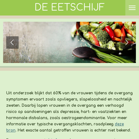
DE EETSCHIJF
Ga
direct
naar
de
hoofdinhoud
Uit onderzoek blijkt dat 60% van de vrouwen tijdens de overgang
symptomen ervaart zoals opvliegers, slapeloosheid en nachtelijk
zweten. Daarbij lopen vrouwen in de overgang een verhoogd
risico op aandoeningen als depressie, hart- en vaatziekten en
hormonale disbalans, zoals oestrogeendominantie. Voor meer
informatie over typische overgangsklachten, raadpleeg
deze
bron
. Het exacte aantal getroffen vrouwen is echter niet bekend.