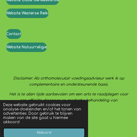
Website Westerse Reiki
Contact
Website Natuurreligie
Disclaimer: Als orthomoleculair voedingsadviseur werk ik op
complementaire en ondersteunende basis.
Het is te allen tijde aanbevolen om een arts te raadplegen voor
een officiële diagnose en medische behandeling van
Deze website gebruikt cookies voor
aandoeningen.
analyse-doeleinden en/of het tonen van
advertenties. Door gebruik te blijven
maken van de site gaat u hiermee
akkoord.
© 2021 - 2022 De eetschijf
Powered by
JouwWeb
Akkoord