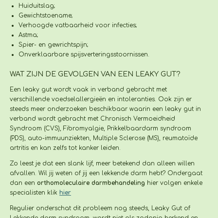
Huiduitslag;
Gewichtstoename;
Verhoogde vatbaarheid voor infecties;
Astma;
Spier- en gewrichtspijn;
Onverklaarbare spijsverteringsstoornissen.
WAT ZIJN DE GEVOLGEN VAN EEN LEAKY GUT?
Een leaky gut wordt vaak in verband gebracht met
verschillende voedselallergieën en intoleranties. Ook zijn er
steeds meer onderzoeken beschikbaar waarin een leaky gut in
verband wordt gebracht met Chronisch Vermoeidheid
Syndroom (CVS), Fibromyalgie, Prikkelbaardarm syndroom
(PDS), auto-immuunziekten, Multiple Sclerose (MS), reumatoïde
artritis en kan zelfs tot kanker leiden.
Zo leest je dat een slank lijf, meer betekend dan alleen willen
afvallen. Wil jij weten of jij een lekkende darm hebt? Ondergaat
dan een
orthomoleculaire darmbehandeling
hier volgen enkele
specialisten klik
hier
Regulier onderschat dit probleem nog steeds, Leaky Gut of
Lekkende darm syndroom, wordt niet als zodanig herkend en