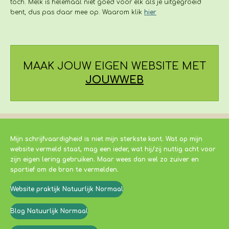
toch. Melk is helemaal niet goed voor elk als je uitgegroeid
bent, dus pas daar mee op. Waarom klik
hier
MAAK JOUW EIGEN WEBSITE MET
JOUWWEB
Mijn schrijfvaardigheid is niet mijn sterkste kant. Wat op mijn
website vermeld staat, mag een ieder, wat hij/zij nuttig acht voor
zijn eigen lering gebruiken. Maar wees dan wel zo zuiver en
sportief om de bron te vermelden.
Website praktijk Natuurlijk Normaal
Blog Natuurlijk Normaal