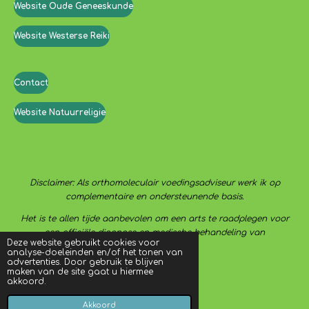
Website Oude Geneeskunde
Website Westerse Reiki
Contact
Website Natuurreligie
Disclaimer: Als orthomoleculair voedingsadviseur werk ik op
complementaire en ondersteunende basis.
Het is te allen tijde aanbevolen om een arts te raadplegen voor
een officiële diagnose en medische behandeling van
Deze website gebruikt cookies voor
aandoeningen.
analyse-doeleinden en/of het tonen van
advertenties. Door gebruik te blijven
maken van de site gaat u hiermee
akkoord.
© 2021 - 2022 De eetschijf
Powered by
JouwWeb
Akkoord