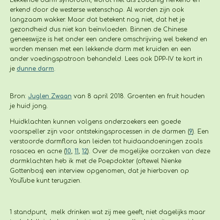
erkend door de westerse wetenschap. Al worden zijn ook
langzaam wakker. Maar dat betekent nog niet, dat het je
gezondheid dus niet kan beïnvloeden. Binnen de Chinese
geneeswijze is het onder een andere omschrijving wel bekend en
worden mensen met een lekkende darm met kruiden en een
ander voedingspatroon behandeld. Lees ook DPP-IV te kort in
je
dunne darm
.
Bron:
Juglen Zwaan
van 8 april 2018. Groenten en fruit houden
je huid jong.
Huidklachten kunnen volgens onderzoekers een goede
voorspeller zijn voor ontstekingsprocessen in de darmen
(
9
).
Een
verstoorde darmflora kan leiden tot huidaandoeningen zoals
rosacea en acne
(
10
,
11
,
12
).
Over de mogelijke oorzaken van deze
darmklachten heb ik met de Poepdokter (oftewel Nienke
Gottenbos) een interview opgenomen, dat je hierboven op
YouTube kunt terugzien.
1 standpunt, melk drinken wat zij mee geeft, niet dagelijks maar