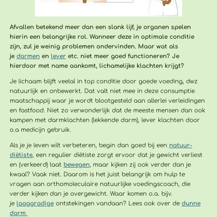
Afvallen betekend meer dan een slank lijf, je organen spelen
hierin een belangrijke rol. Wanneer deze in optimale conditie
zijn, zul je weinig problemen ondervinden. Maar wat als
je
darmen
en
lever
etc. niet meer goed functioneren? Je
hierdoor met name aankomt, lichamelijke klachten krijgt?
Je lichaam blijft veelal in top conditie door goede voeding, dwz
natuurlijk en onbewerkt. Dat valt niet mee in deze consumptie
maatschappij waar je wordt blootgesteld aan allerlei verleidingen
en fastfood. Niet zo verwonderlijk dat de meeste mensen dan ook
kampen met darmklachten (lekkende darm), lever klachten door
o.a medicijn gebruik.
Als je je leven wilt verbeteren, begin dan goed bij een
natuur-
diëtiste
, een regulier diëtiste zorgt ervoor dat je gewicht verliest
en (verkeerd) laat
bewegen
, maar kijken zij ook verder dan je
kwaal? Vaak niet. Daarom is het juist belangrijk om hulp te
vragen aan orthomoleculaire natuurlijke voedingscoach, die
verder kijken dan je overgewicht. Waar komen o.a. bijv.
je
laaggradige
ontstekingen vandaan? Lees ook over de
dunne
darm