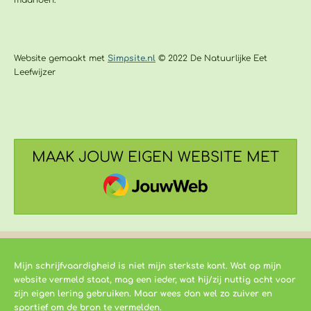
Website gemaakt met
Simpsite.nl
© 2022 De Natuurlijke Eet
Leefwijzer
MAAK JOUW EIGEN WEBSITE MET
JOUWWEB
Mijn schrijfvaardigheid is niet mijn sterkste kant. Wat op mijn
website vermeld staat, mag een ieder, wat hij/zij nuttig acht voor
zijn eigen lering gebruiken. Maar wees dan wel zo zuiver en
sportief om de bron te vermelden.