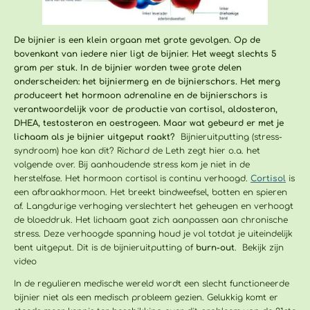
De bijnier is een klein orgaan met grote gevolgen. Op de
bovenkant van iedere nier ligt de bijnier. Het weegt slechts 5
gram per stuk. In de bijnier worden twee grote delen
onderscheiden: het bijniermerg en de bijnierschors. Het merg
produceert het hormoon adrenaline en de bijnierschors is
verantwoordelijk voor de productie van cortisol, aldosteron,
DHEA, testosteron en oestrogeen.
Maar wat gebeurd er met je
lichaam als je bijnier uitgeput raakt?
Bijnieruitputting (stress-
syndroom) hoe kan dit? Richard de Leth zegt hier o.a. het
volgende over. Bij aanhoudende stress kom je niet in de
herstelfase. Het hormoon cortisol is continu verhoogd.
Cortisol
is
een afbraakhormoon. Het breekt bindweefsel, botten en spieren
af. Langdurige verhoging verslechtert het geheugen en verhoogt
de bloeddruk. Het lichaam gaat zich aanpassen aan chronische
stress. Deze verhoogde spanning houd je vol totdat je uiteindelijk
bent uitgeput. Dit is de bijnieruitputting of
burn-out
. Bekijk zijn
video
In de regulieren medische wereld wordt een slecht functioneerde
bijnier niet als een medisch probleem gezien. Gelukkig komt er