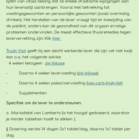
lijden van vitaal belang dat ze enkele drastische wijzigingen aan
hun levensstijl aanbrengen. Vooral met betrekking tot
voedingsgewoonten en persoonlijke gewoonten (zoals overmatig
drinken). Het herstellen van de lever vraagt tijd en toewijding van
de patiënt, anders kan de gezondheid van dit orgaan ernstige
problemen ondervinden. De meest effectieve thuisremedies tegen
leververvetting zijn: Klik
hier
Trudy Vlot
geeft bij een slecht werkende lever die zijn vet niet kwijt
kan o.a. het volgende advies:
4 weken ketogeen
zie bijlage
- Daarna 4 weken levervoeding (
zie bijlage
)
- Daarna 4 weken paleo/oervoeding (
low-carb-high-fat
)
- Supplementen:
Specifiek om de lever te ondersteunen:
o Mariadistel van Lamberts (is het hoogst gedoseerd, waardoor
je minder tabletten hoeft te slikken :).
§ Dosering: eerste 14 dagen 2x1 tablet/dag, daarna 1x1 tablet per
dag